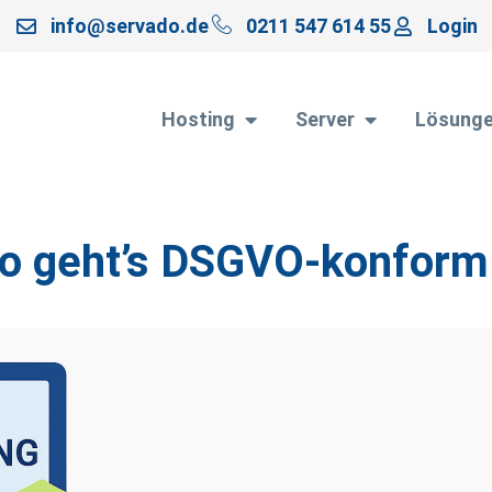
info@servado.de
0211 547 614 55
Login
Hosting
Server
Lösung
so geht’s DSGVO-konform